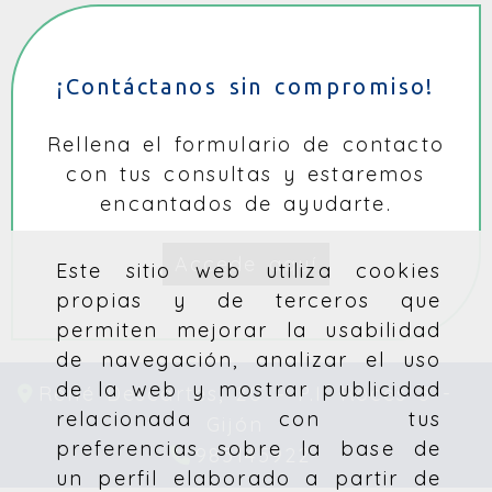
¡Contáctanos sin compromiso!
Rellena el formulario de contacto
con tus consultas y estaremos
encantados de ayudarte.
Accede aquí
Este sitio web utiliza cookies
propias y de terceros que
permiten mejorar la usabilidad
de navegación, analizar el uso
de la web y mostrar publicidad
René Descartes, 20 – P.I. Roces 3 -
relacionada con tus
Gijón
preferencias sobre la base de
985145922
un perfil elaborado a partir de