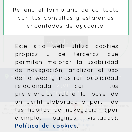
Rellena el formulario de contacto
con tus consultas y estaremos
encantados de ayudarte.
Accede aquí
Este sitio web utiliza cookies
propias y de terceros que
permiten mejorar la usabilidad
de navegación, analizar el uso
René Descartes, 20 – P.I. Roces 3 -
de la web y mostrar publicidad
Gijón
relacionada con tus
985145922
preferencias sobre la base de
un perfil elaborado a partir de
tus hábitos de navegación (por
ejemplo, páginas visitadas).
Política de cookies
.