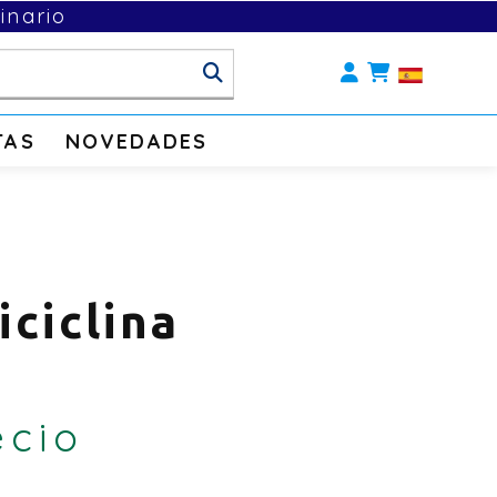
inario
Identifícate
TAS
NOVEDADES
iciclina
ecio