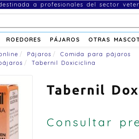
estinada a profesionales del sector veter
ROEDORES
PÁJAROS
OTRAS MASCO
online
Pájaros
Comida para pájaros
pájaros
Tabernil Doxiciclina
Tabernil Dox
Consultar pr