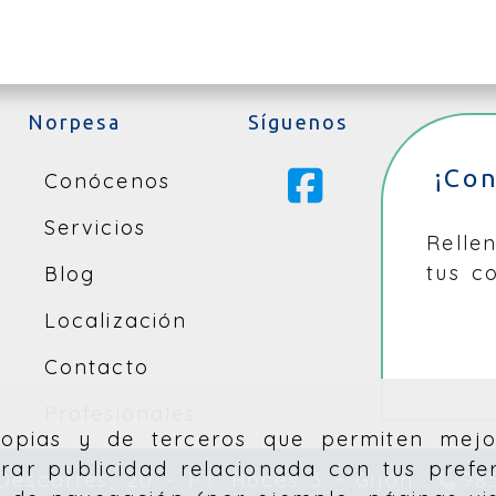
Norpesa
Síguenos
¡Co
Conócenos
Servicios
Relle
tus c
Blog
Localización
Contacto
Profesionales
propias y de terceros que permiten mejo
rar publicidad relacionada con tus prefe
Descartes, 20 – P.I. Roces 3 -
Gijón
98