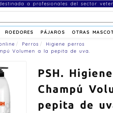
estinada a profesionales del sector veter
ROEDORES
PÁJAROS
OTRAS MASCO
online
Perros
Higiene perros
ampú Volumen a la pepita de uva.
PSH. Higiene
Champú Volu
pepita de uv