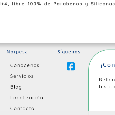
+4, l
ibre 100% de Parabenos y
Silicona
Norpesa
Síguenos
¡Co
Conócenos
Servicios
Relle
tus c
Blog
Localización
Contacto