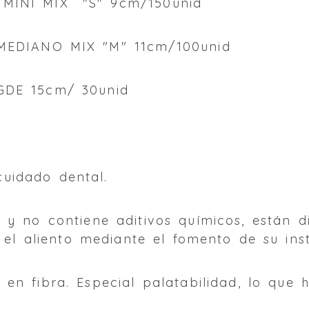
MINI MIX "S" 9cm/150unid
EDIANO MIX "M" 11cm/100unid
DE 15cm/ 30unid
uidado dental.
 y no contiene aditivos químicos, están 
r el aliento mediante el fomento de su ins
 en fibra. Especial palatabilidad, lo que