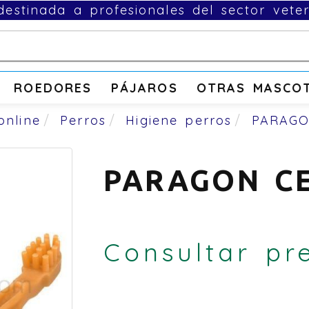
estinada a profesionales del sector veter
ROEDORES
PÁJAROS
OTRAS MASCO
online
Perros
Higiene perros
PARAGO
PARAGON CE
Consultar pr