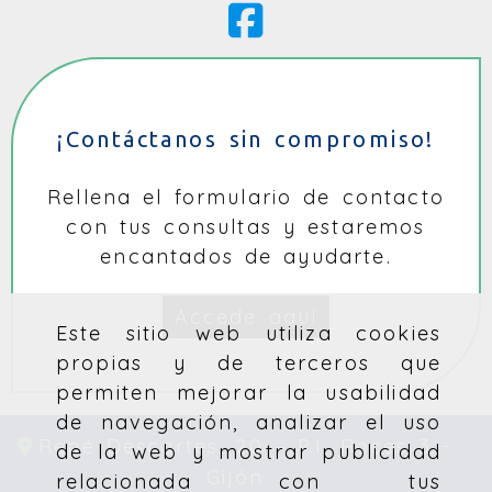
¡Contáctanos sin compromiso!
Rellena el formulario de contacto
con tus consultas y estaremos
encantados de ayudarte.
Accede aquí
Este sitio web utiliza cookies
propias y de terceros que
permiten mejorar la usabilidad
de navegación, analizar el uso
René Descartes, 20 – P.I. Roces 3 -
de la web y mostrar publicidad
Gijón
relacionada con tus