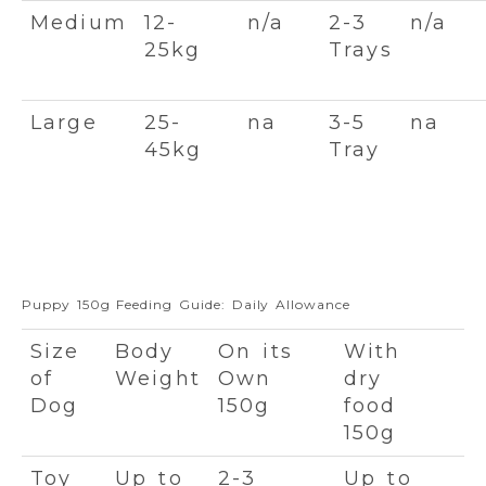
Medium
12-
n/a
2-3
n/a
25kg
Trays
Large
25-
na
3-5
na
45kg
Tray
Puppy 150g Feeding Guide: Daily Allowance
Size
Body
On its
With
of
Weight
Own
dry
Dog
150g
food
150g
Toy
Up to
2-3
Up to