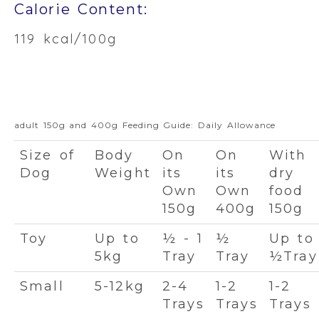
Calorie Content:
119 kcal/100g
adult 150g and 400g Feeding Guide: Daily Allowance
Size of
Body
On
On
With
Dog
Weight
its
its
dry
Own
Own
food
150g
400g
150g
Toy
Up to
½ - 1
½
Up to
5kg
Tray
Tray
½Tray
Small
5-12kg
2-4
1-2
1-2
Trays
Trays
Trays