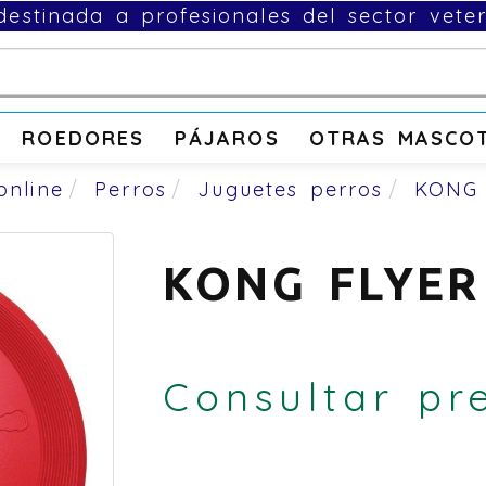
estinada a profesionales del sector veter
ROEDORES
PÁJAROS
OTRAS MASCO
online
Perros
Juguetes perros
KONG 
KONG FLYER
Consultar pr