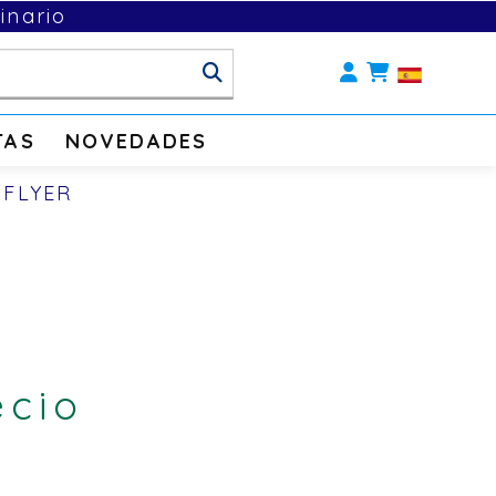
inario
Identifícate
TAS
NOVEDADES
FLYER
ecio