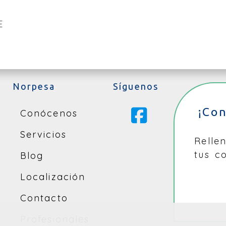
E
Norpesa
Síguenos
¡Co
Conócenos
Servicios
Relle
tus c
Blog
Localización
Contacto
Profesionales