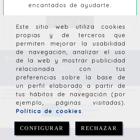
encantados de ayudarte.
Accede aquí
Este sitio web utiliza cookies
propias y de terceros que
permiten mejorar la usabilidad
de navegación, analizar el uso
René Descartes, 20 – P.I. Roces 3 -
de la web y mostrar publicidad
Gijón
relacionada con tus
985145922
preferencias sobre la base de
un perfil elaborado a partir de
tus hábitos de navegación (por
ejemplo, páginas visitadas).
Política de cookies
.
CONFIGURAR
RECHAZAR