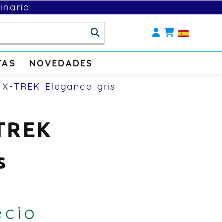
inario
Identifícate
TAS
NOVEDADES
 X-TREK Elegance gris
TREK
s
ecio