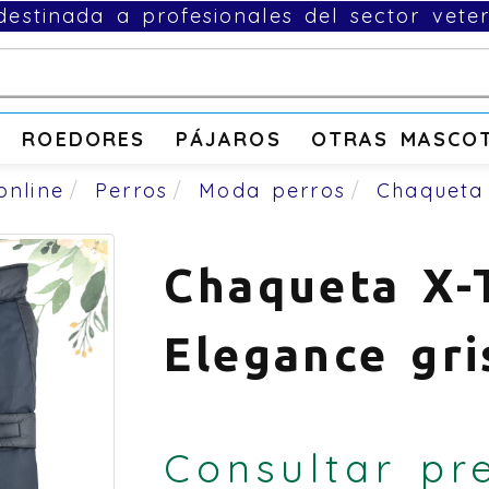
estinada a profesionales del sector veter
ROEDORES
PÁJAROS
OTRAS MASCO
online
Perros
Moda perros
Chaqueta
Chaqueta X-
Elegance gri
Consultar pr