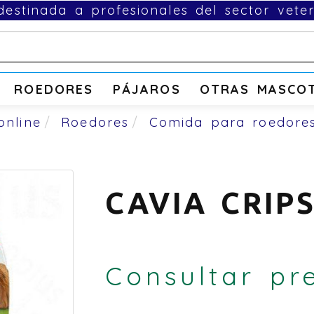
estinada a profesionales del sector veter
ROEDORES
PÁJAROS
OTRAS MASCO
online
Roedores
Comida para roedore
CAVIA CRIP
Consultar pr