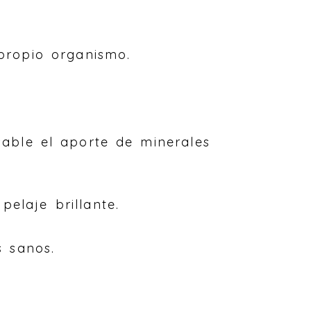
 propio organismo.
sable el aporte de minerales
elaje brillante.
s sanos.