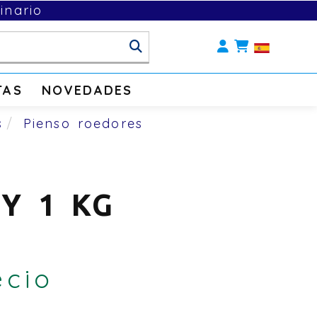
inario
Identifícate
TAS
NOVEDADES
s
Pienso roedores
SY 1 KG
ecio